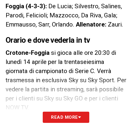
Foggia (4-3-3):
De Lucia; Silvestro, Salines,
Parodi, Felicioli; Mazzocco, Da Riva, Gala;
Emmausso, Sarr, Orlando.
Allenatore:
Zauri.
Orario e dove vederla in tv
Crotone-Foggia
si gioca alle ore 20:30 di
lunedì 14 aprile per la trentaseiesima
giornata di campionato di Serie C. Verrà
trasmessa in esclusiva Sky su Sky Sport. Per
vedere la partita in streaming, sarà possibile
per i clienti su Sky su Sky GO e per i clienti
NOW TV.
READ MORE
LA PLAYLIST DELLE NOSTRE TOP NEWS