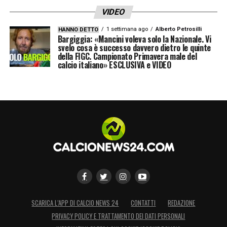
VIDEO
1 settimana ago
Alberto Petrosilli
HANNO DETTO
Bargiggia: «Mancini voleva solo la Nazionale. Vi
svelo cosa è successo davvero dietro le quinte
della FIGC. Campionato Primavera male del
calcio italiano» ESCLUSIVA e VIDEO
SCARICA L’APP DI CALCIO NEWS 24
CONTATTI
REDAZIONE
PRIVACY POLICY E TRATTAMENTO DEI DATI PERSONALI