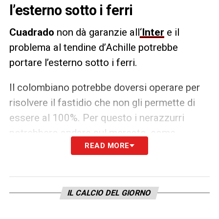
l’esterno sotto i ferri
Cuadrado
non dà garanzie all
‘
Inter
e il
problema al tendine d’Achille potrebbe
portare l’esterno sotto i ferri.
Il colombiano potrebbe doversi operare per
risolvere il fastidio che non gli permette di
essere al 100%. Per questo i nerazzurri
potrebbero andare sul mercato, come
READ MORE
riportato da Gianluca Di Marzio.
LA PLAYLIST DELLE NOSTRE TOP NEWS
IL CALCIO DEL GIORNO