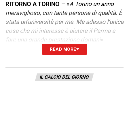
RITORNO A TORINO –
«
A Torino un anno
meraviglioso, con tante persone di qualità. È
stata un’università per me. Ma adesso l’unica
cosa che mi interessa è aiutare il Parma a
fare una grande prestazione domani
».
READ MORE
KRAUSE –
«
Sì, abbiamo pranzato insieme
ieri. Il presidente vuole solo far crescere il
Parma, è stato molto bello condividere il
IL CALCIO DEL GIORNO
tempo con lui, ma anche quando non è qua
si sente la sua responsabilità e la passione
che ha verso club e città. E’ una grande
fortuna poterlo avere al nostro fianco
domani, sicuramente la sua energia ci
aiutare a fare il meglio
»