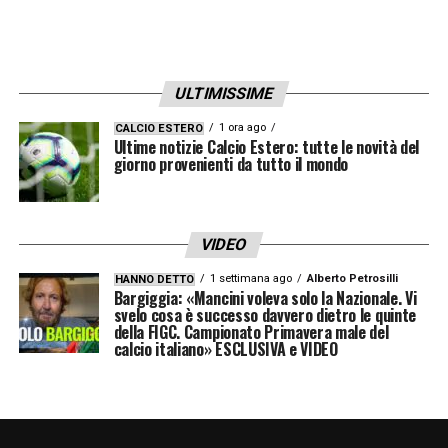
FIRMARE PER IL PARI –
«
Mi concentro sulla
prestazione. Poi quello che ci porta la vita
ULTIMISSIME
non si sa mai, il calcio è imprevedibile. Noi
proveremo a vincere. Noi possiamo solo
1 ora ago
CALCIO ESTERO
Ultime notizie Calcio Estero: tutte le novità del
preparare al meglio alla gara, per il resto non
giorno provenienti da tutto il mondo
possiamo influenzare niente
».
VIDEO
LA PLAYLIST DELLE NOSTRE TOP NEWS
1 settimana ago
Alberto Petrosilli
HANNO DETTO
Bargiggia: «Mancini voleva solo la Nazionale. Vi
svelo cosa è successo davvero dietro le quinte
della FIGC. Campionato Primavera male del
calcio italiano» ESCLUSIVA e VIDEO