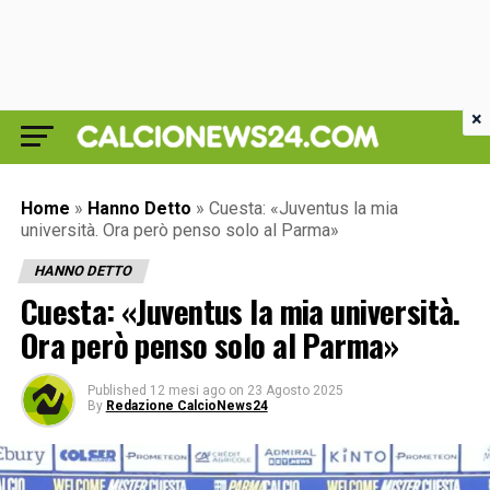
×
Home
»
Hanno Detto
»
Cuesta: «Juventus la mia
università. Ora però penso solo al Parma»
HANNO DETTO
Cuesta: «Juventus la mia università.
Ora però penso solo al Parma»
Published
12 mesi ago
on
23 Agosto 2025
By
Redazione CalcioNews24