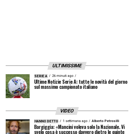
del procedimento. L’indagine è ancora in
corso».
LA PLAYLIST DELLE NOSTRE TOP NEWS
ULTIMISSIME
26 minuti ago
SERIE A
Ultime Notizie Serie A: tutte le novità del giorno
sul massimo campionato italiano
VIDEO
1 settimana ago
Alberto Petrosilli
HANNO DETTO
Bargiggia: «Mancini voleva solo la Nazionale. Vi
svelo cosa è successo davvero dietro le quinte