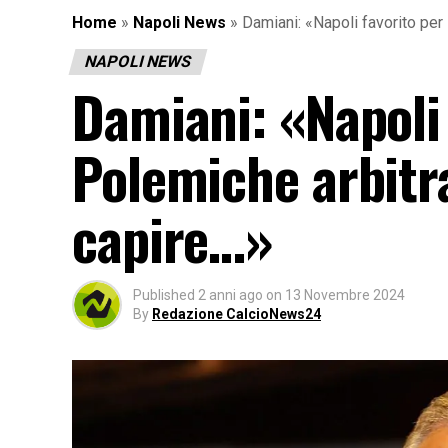
Home
»
Napoli News
»
Damiani: «Napoli favorito per 
NAPOLI NEWS
Damiani: «Napoli 
Polemiche arbitra
capire…»
Published
2 anni ago
on
13 Novembre 2024
By
Redazione CalcioNews24