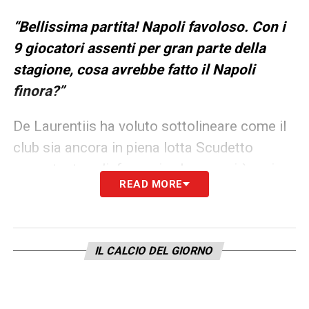
“Bellissima partita! Napoli favoloso. Con i
9 giocatori assenti per gran parte della
stagione, cosa avrebbe fatto il Napoli
finora?”
De Laurentiis ha voluto sottolineare come il
club sia ancora in piena lotta Scudetto
nonostante un’infermeria che non si è mai
READ MORE
svuotata da inizio campionato.
L’emergenza continua
IL CALCIO DEL GIORNO
Il riferimento ai “9 giocatori assenti” non è
casuale. Il Napoli si è presentato a Milano
ancora una volta incerottato (pesante