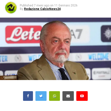
Published
7 mesi ago
on
11 Gennaio 2026
By
Redazione CalcioNews24