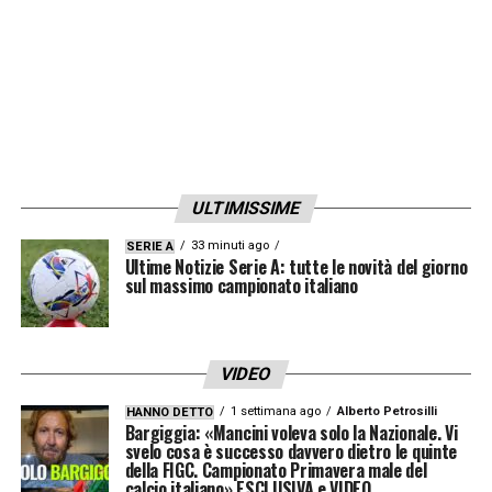
l’assenza last minute di David Neres),
costringendo Conte a ridisegnare l’assetto
tattico e a chiedere gli straordinari ai titolari
rimasti. Eppure, la risposta sul campo è stata
di altissimo livello. La
squadra ha retto
l’urto della corazzata nerazzurra
,
ULTIMISSIME
dimostrando che il lavoro svolto dallo staff
33 minuti ago
SERIE A
tecnico va oltre le individualità.
Ultime Notizie Serie A: tutte le novità del giorno
sul massimo campionato italiano
Un segnale al campionato
Il pareggio del Meazza e le parole di De
VIDEO
Laurentiis
servono a compattare l’ambiente
1 settimana ago
Alberto Petrosilli
HANNO DETTO
in vista del girone di ritorno
. Il messaggio è
Bargiggia: «Mancini voleva solo la Nazionale. Vi
svelo cosa è successo davvero dietro le quinte
chiaro: se questo Napoli, decimato dagli
della FIGC. Campionato Primavera male del
calcio italiano» ESCLUSIVA e VIDEO