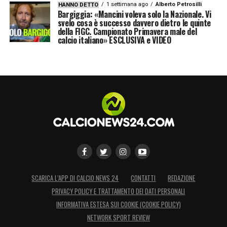
1 settimana ago
Alberto Petrosilli
HANNO DETTO
Bargiggia: «Mancini voleva solo la Nazionale. Vi
svelo cosa è successo davvero dietro le quinte
della FIGC. Campionato Primavera male del
calcio italiano» ESCLUSIVA e VIDEO
SCARICA L’APP DI CALCIO NEWS 24
CONTATTI
REDAZIONE
PRIVACY POLICY E TRATTAMENTO DEI DATI PERSONALI
INFORMATIVA ESTESA SUI COOKIE (COOKIE POLICY)
NETWORK SPORT REVIEW