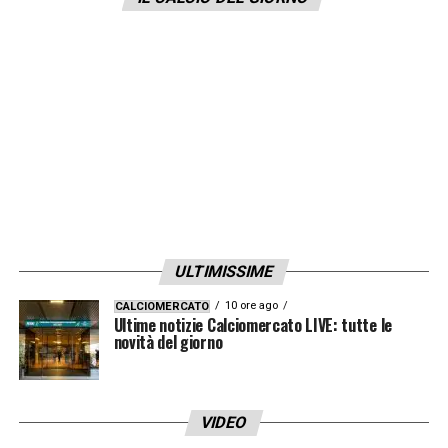
complimenti. Oltre a ringraziarvi in quanto
campani, meridionali e napoletani. Avete
fatto onore a tutti i cittadini della nostra
regione e ci avete fatto divertire. Avete
restituito una bellissima immagine
dell’Italia
». Sia Immobile che Insigne hanno
ringraziato il presidente della Campania,
come riporta il
Corriere dello Sport
.
ULTIMISSIME
LA PLAYLIST DELLE NOSTRE TOP NEWS
10 ore ago
CALCIOMERCATO
Ultime notizie Calciomercato LIVE: tutte le
novità del giorno
VIDEO