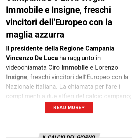
Immobile e Insigne, freschi
vincitori dell’Europeo con la
maglia azzurra
Il presidente della Regione Campania
Vincenzo De Luca
ha raggiunto in
videochiamata Ciro
Immobile
e Lorenzo
Insigne
, freschi vincitori dell’Europeo con la
Nazionale italiana. La chiamata per fare i
complimenti a due alfieri del calcio campano;
il terzo, nella rosa di Mancini, era Gianluigi
READ MORE
Donnarumma
.
«
Avevo voglia di sentirvi per farvi tanti
IL CALCIO DEL GIORNO