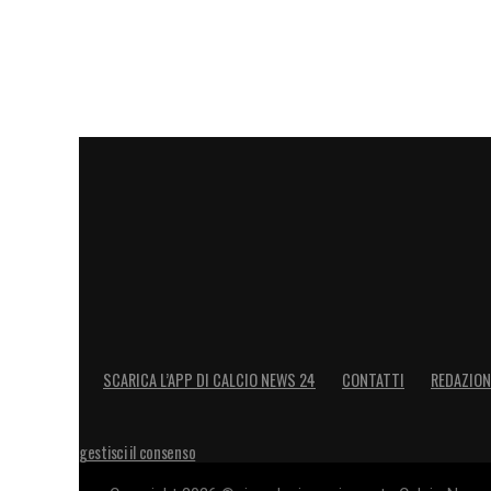
AVAR: ABISSO
BRESCIA – REGGIANA
h. 15.00
RUTELLA
PRENNA – ARACE
IV: LOVISON
VAR: GHERSINI
AVAR: DI VUOLO
SCARICA L’APP DI CALCIO NEWS 24
CONTATTI
REDAZION
CITTADELLA – SALERNITANA
h. 15.
gestisci il consenso