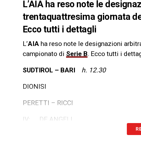
L’AIA ha reso note le designazi
trentaquattresima giornata d
Ecco tutti i dettagli
L’
AIA
ha reso note le designazioni arbitra
campionato di
Serie B
. Ecco tutti i dettag
SUDTIROL – BARI
h. 12.30
DIONISI
PERETTI – RICCI
IV: DE ANGELI
R
VAR: BARONI