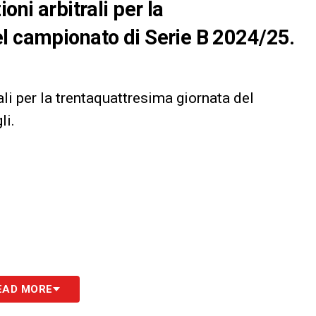
oni arbitrali per la
el campionato di Serie B 2024/25.
li per la trentaquattresima giornata del
li.
EAD MORE