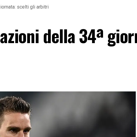
rnata: scelti gli arbitri
nazioni della 34ª gior