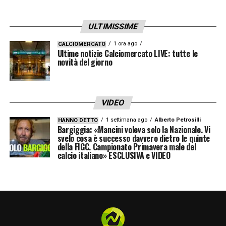
allenatore che rispetti questa specifica
filosofia. In questo modo si evita di dover
ULTIMISSIME
rivoluzionare l’ossatura della rosa a ogni
1 ora ago
CALCIOMERCATO
Ultime notizie Calciomercato LIVE: tutte le
cambio di guida tecnica.
novità del giorno
Il suo importante bagaglio di competenze si
è arricchito durante l’ultima stagione
VIDEO
sportiva, vissuta in Turchia come
direttore
1 settimana ago
Alberto Petrosilli
HANNO DETTO
sportivo del Fenerbahçe
. Chiusa questa
Bargiggia: «Mancini voleva solo la Nazionale. Vi
svelo cosa è successo davvero dietro le quinte
parentesi a Istanbul, il giovane manager è
della FIGC. Campionato Primavera male del
calcio italiano» ESCLUSIVA e VIDEO
attualmente libero sul mercato.
Un’opportunità a
parametro zero
che, per
idee, freschezza e metodologia lavorativa,
potrebbe rappresentare la scelta ideale per il
nuovo corso del
Milan
.