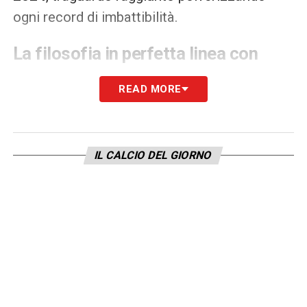
ogni record di imbattibilità.
La filosofia in perfetta linea con
RedBird e il recente passato
READ MORE
I pilastri manageriali del tedesco si sposano
alla perfezione con la visione di
Gerry
Cardinale
e di
RedBird
:
identità,
IL CALCIO DEL GIORNO
sostenibilità e algoritmi
. Secondo la sua
visione, il successo aziendale e sportivo si
fonda sulla capacità di adattarsi alla cultura,
alla storia e alle possibilità economiche del
club. È cruciale creare un’
identità calcistica
ben definita
attraverso uno stile di gioco
riconoscibile e, di conseguenza, scegliere un