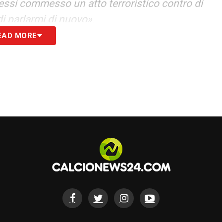
vessi commesso un atto terroristico contro di
 di parlarmi di nuovo».
EAD MORE
S