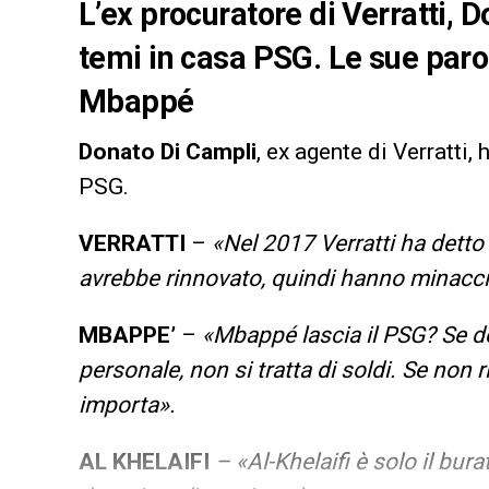
L’ex procuratore di Verratti, D
temi in casa PSG. Le sue parol
Mbappé
Donato Di Campli
, ex agente di Verratti,
PSG.
VERRATTI
–
«Nel 2017 Verratti ha detto 
avrebbe rinnovato, quindi hanno minacciat
MBAPPE’
–
«Mbappé lascia il PSG? Se do
personale, non si tratta di soldi. Se non
importa».
AL KHELAIFI
– «Al-Khelaifi è solo il bur