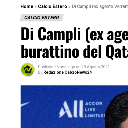
Home
»
Calcio Estero
»
Di Campli (ex agente Verratti)
CALCIO ESTERO
Di Campli (ex age
burattino del Qat
Published
5 anni ago
on
20 Agosto 2021
By
Redazione CalcioNews24