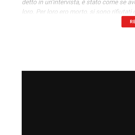
detto in un’intervista, è stato come se a
loro. Per loro ero morto, si sono rifiutati
R
LA PLAYLIST DELLE NOSTRE TOP NEW