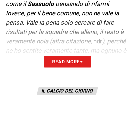
come il
Sassuolo
pensando di rifarmi.
Invece, per il bene comune, non ne vale la
pensa. Vale la pena solo cercare di fare
risultati per la squadra che alleno, il resto è
veramente noia (altra citazione,
ndr
), perché
ne ho sentite veramente tante, ma ognuno è
libero di esprimere il proprio pensiero, come
READ MORE
io sono libero di esprimere il mio»
. Il
Califfo
ringrazia dall’oltretomba.
IL CALCIO DEL GIORNO
Leggi anche:
DI FRANCESCO SULLA LINEA VERDE
LA PLAYLIST DELLE NOSTRE TOP NEWS