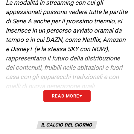
La modalità in streaming con cui gli
appassionati possono vedere tutte le partite
di Serie A anche per il prossimo triennio, si
inserisce in un percorso avviato oramai da
tempo e in cui DAZN, come Netflix, Amazon
e Disney+ (e la stessa SKY con NOW),
rappresentano il futuro della distribuzione
dei contenuti, fruibili nelle abitazioni e fuori
casa con gli apparecchi tradizionali e con
quelli di nuova generazione quali
smartphone, computer e tablet.
READ MORE
La diffusione di tutto il campionato di calcio
in streaming rappresenta un elemento
IL CALCIO DEL GIORNO
importante per la digitalizzazione del Paese,