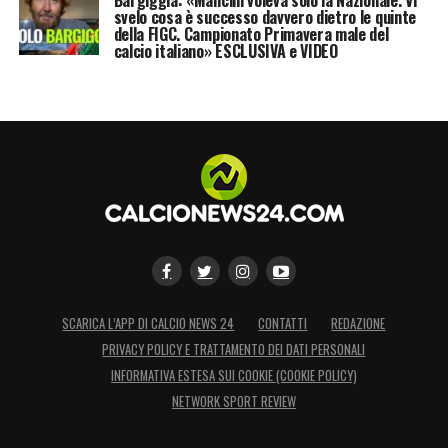
svelo cosa è successo davvero dietro le quinte
contenuti attraverso la piattaforma
della FIGC. Campionato Primavera male del
calcio italiano» ESCLUSIVA e VIDEO
TIMVISION.»
LA PLAYLIST DELLE NOSTRE TOP NEWS
SCARICA L’APP DI CALCIO NEWS 24
CONTATTI
REDAZIONE
PRIVACY POLICY E TRATTAMENTO DEI DATI PERSONALI
INFORMATIVA ESTESA SUI COOKIE (COOKIE POLICY)
NETWORK SPORT REVIEW