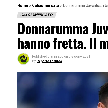
Home
»
Calciomercato
»
Donnarumma Juventus: i bia
CALCIOMERCATO
Donnarumma Juve
hanno fretta. Il 
Published
5 anni ago
on
6 Giugno 2021
By
Reparto tecnico