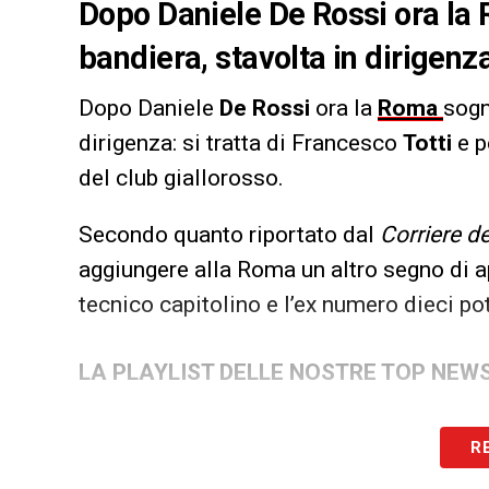
Dopo Daniele De Rossi ora la R
bandiera, stavolta in dirigenza
Dopo Daniele
De Rossi
ora la
Roma
sogn
dirigenza: si tratta di Francesco
Totti
e p
del club giallorosso.
Secondo quanto riportato dal
Corriere de
aggiungere alla Roma un altro segno di ap
tecnico capitolino e l’ex numero dieci po
LA PLAYLIST DELLE NOSTRE TOP NEW
R