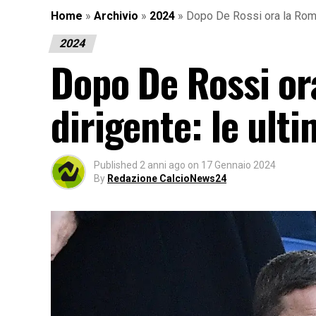
Home
»
Archivio
»
2024
»
Dopo De Rossi ora la Roma 
2024
Dopo De Rossi or
dirigente: le ult
Published
2 anni ago
on
17 Gennaio 2024
By
Redazione CalcioNews24