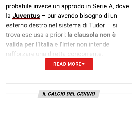
probabile invece un approdo in Serie A, dove
la
Juventus
– pur avendo bisogno di un
esterno destro nel sistema di Tudor – si
trova esclusa a priori:
la clausola non è
valida per l’Italia
e l’Inter non intende
rafforzare una diretta concorrente.
READ MORE
Fino al 15 luglio, Dumfries rappresenta
una
vera occasione di mercato
. Poi, ogni
trattativa passerà per la volontà dell’Inter.
IL CALCIO DEL GIORNO
LA PLAYLIST DELLE NOSTRE TOP NEWS