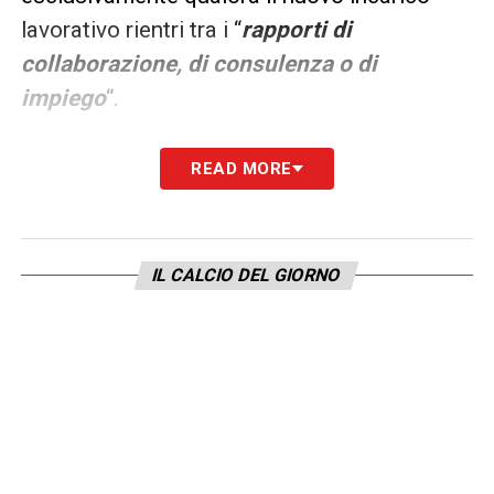
lavorativo rientri tra i “
rapporti di
collaborazione, di consulenza o di
impiego
“.
A tal proposito, la nota dell’Autorità precisa
READ MORE
in modo perentorio la natura del ruolo in
questione:
“Considerato il tenore letterale
della disposizione gli incarichi di
IL CALCIO DEL GIORNO
presidente o di membro di organi collegiali
degli enti privati in destinazione non sono
riconducibili ad alcuna delle suddette
categorie”.
Dunque, la carica di presidente federale non
si configura come un normale rapporto di