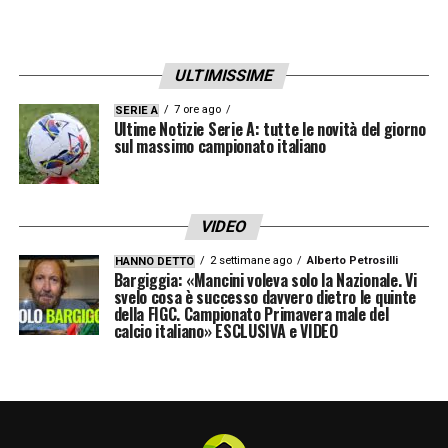
impiego o di consulenza. Di conseguenza, il
documento formale dell’Anticorruzione
ULTIMISSIME
chiude definitivamente il caso con queste
esatte parole: “
Ne consegue che, nel caso di
7 ore ago
SERIE A
Ultime Notizie Serie A: tutte le novità del giorno
specie, – conclude l’Anticorruzione –
sul massimo campionato italiano
difetta uno dei presupposti di applicabilità
della disciplina delle incompatibilità
VIDEO
successive prevista dall’articolo 3, comma
2 settimane ago
Alberto Petrosilli
HANNO DETTO
3-bis, decreto-legge n. 25/2025, con ciò
Bargiggia: «Mancini voleva solo la Nazionale. Vi
svelo cosa è successo davvero dietro le quinte
rendendo non necessario l’esame degli
della FIGC. Campionato Primavera male del
calcio italiano» ESCLUSIVA e VIDEO
ulteriori presupposti richiesti dalla
disposizione medesima”.
Verso il voto del 22 giugno