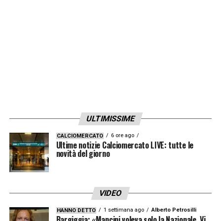
mister Andreazzoli vanno i più sentiti e
sinceri ringraziamenti per il lavoro svolto in
questi mesi; al contempo Empoli Football
Club augura al tecnico ed ai suoi
collaboratori le migliori fortune per il futuro
sportivo e professionale.
LA PLAYLIST DELLE NOSTRE TOP NEWS
ULTIMISSIME
6 ore ago
CALCIOMERCATO
Ultime notizie Calciomercato LIVE: tutte le
novità del giorno
VIDEO
1 settimana ago
Alberto Petrosilli
HANNO DETTO
Bargiggia: «Mancini voleva solo la Nazionale. Vi