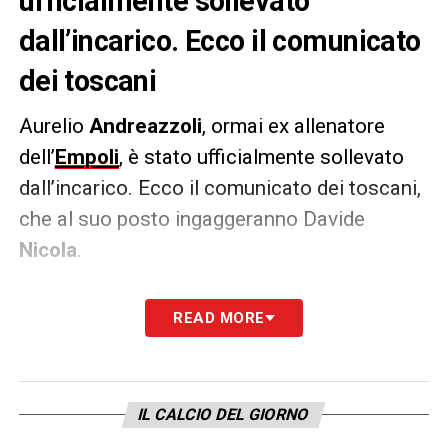
ufficialmente sollevato
dall’incarico. Ecco il comunicato
dei toscani
Aurelio
Andreazzoli
, ormai ex allenatore
dell’
Empoli
, è stato ufficialmente sollevato
dall’incarico. Ecco il comunicato dei toscani,
che al suo posto ingaggeranno Davide
Nicola
.
COMUNICATO –
Empoli Football Club rende
READ MORE
noto di aver sollevato Aurelio Andreazzoli,
dall’incarico di responsabile tecnico della
Prima Squadra, ed i suoi collaboratori
IL CALCIO DEL GIORNO
Alessio Aliboni e Francesco Chinnici. A