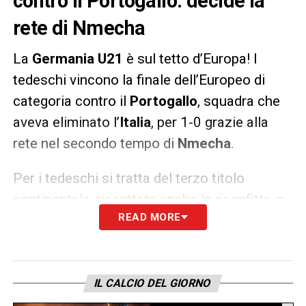
contro il Portogallo: decide la
rete di Nmecha
La
Germania U21
è sul tetto d’Europa! I
tedeschi vincono la finale dell’Europeo di
categoria contro il
Portogallo
, squadra che
aveva eliminato l’
Italia
, per 1-0 grazie alla
rete nel secondo tempo di
Nmecha
.
Per i tedeschi si tratta del terzo titolo
continentale, riscattata anche la sconfitta in
READ MORE
finale di due anni fa contro la
Spagna
a
Udine.
LA PLAYLIST DELLE NOSTRE TOP NEWS
IL CALCIO DEL GIORNO