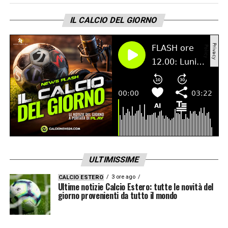
(Newcastle), Kane (Bayern Monaco),
IL CALCIO DEL GIORNO
Maddison (Tottenham), Palmer (Chelsea),
Saka (Arsenal), Toney (Brentford), Watkins
(Aston Villa)
LA PLAYLIST DELLE NOSTRE TOP NEWS
ULTIMISSIME
3 ore ago
CALCIO ESTERO
Ultime notizie Calcio Estero: tutte le novità del
giorno provenienti da tutto il mondo