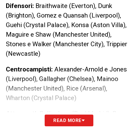
Difensori:
Braithwaite (Everton), Dunk
(Brighton), Gomez e Quansah (Liverpool),
Guehi (Crystal Palace), Konsa (Aston Villa),
Maguire e Shaw (Manchester United),
Stones e Walker (Manchester City), Trippier
(Newcastle)
Centrocampisti:
Alexander-Arnold e Jones
(Liverpool), Gallagher (Chelsea), Mainoo
(Manchester United), Rice (Arsenal),
Wharton (Crystal Palace)
Attaccanti:
Bellingham (Real Madrid), Bowen
READ MORE
(West Ham), Eze (Crystal Palace), Foden e
Grealish (Manchester City), Gordon