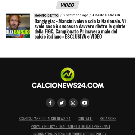
VIDEO
2 settimane ago
Alberto Petrosilli
HANNO DETTO
Bargiggia: «Mancini voleva solo la Nazionale. Vi
svelo cosa è successo davvero dietro le quinte
della FIGC. Campionato Primavera male del
calcio italiano» ESCLUSIVA e VIDEO
SCARICA L’APP DI CALCIO NEWS 24
CONTATTI
REDAZIONE
PRIVACY POLICY E TRATTAMENTO DEI DATI PERSONALI
INFORMATIVA ESTESA SUI COOKIE (COOKIE POLICY)