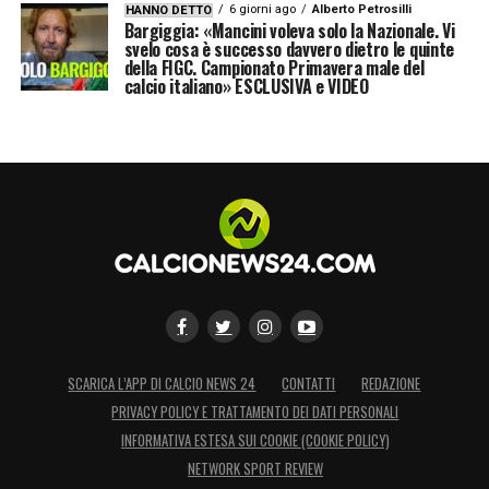
6 giorni ago
Alberto Petrosilli
HANNO DETTO
Bargiggia: «Mancini voleva solo la Nazionale. Vi
svelo cosa è successo davvero dietro le quinte
della FIGC. Campionato Primavera male del
calcio italiano» ESCLUSIVA e VIDEO
SCARICA L’APP DI CALCIO NEWS 24
CONTATTI
REDAZIONE
PRIVACY POLICY E TRATTAMENTO DEI DATI PERSONALI
INFORMATIVA ESTESA SUI COOKIE (COOKIE POLICY)
NETWORK SPORT REVIEW