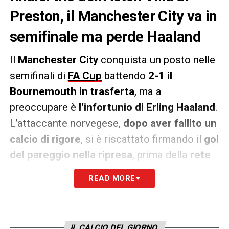
Preston, il Manchester City va in
semifinale ma perde Haaland
Il
Manchester City
conquista un posto nelle
semifinali di
FA Cup
battendo
2-1 il
Bournemouth in trasferta
, ma a
preoccupare è
l’infortunio di Erling Haaland
.
L’attaccante norvegese,
dopo aver fallito un
calcio di rigore
, si è riscattato firmando il
gol
del pareggio nella ripresa
, prima della
rete
decisiva di Marmoush
. Tuttavia, la sua
READ MORE
partita termina anzitempo a causa di un
problema alla caviglia
che lascia in
apprensione
Guardiola
e i tifosi dei
Citizens
.
IL CALCIO DEL GIORNO