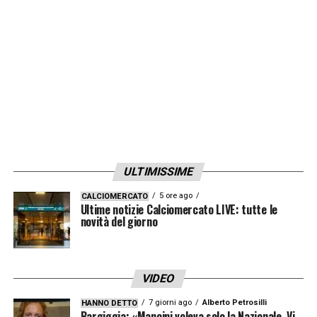
11 reti e vincendo una Coppa Italia.
Fabbian è stato, inoltre, un pilastro della
Nazionale Under 21 Azzurra ed è già stato
convocato in Nazionale Maggiore per le
partite di qualificazione ai prossimi
Mondiali.
Ha scelto di indossare in viola la maglia
ULTIMISSIME
numero 80».
5 ore ago
CALCIOMERCATO
Ultime notizie Calciomercato LIVE: tutte le
novità del giorno
LA PLAYLIST DELLE NOSTRE TOP NEWS
VIDEO
7 giorni ago
Alberto Petrosilli
HANNO DETTO
Bargiggia: «Mancini voleva solo la Nazionale. Vi