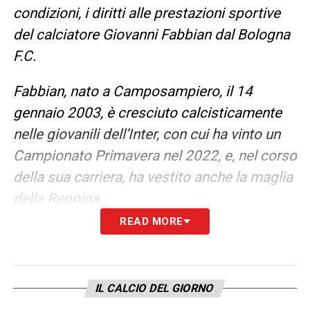
condizioni, i diritti alle prestazioni sportive
del calciatore Giovanni Fabbian dal Bologna
F.C.
Fabbian, nato a Camposampiero, il 14
gennaio 2003, è cresciuto calcisticamente
nelle giovanili dell’Inter, con cui ha vinto un
Campionato Primavera nel 2022, e, nel corso
della sua carriera, ha vestito anche la maglia
della Reggina.
READ MORE
Il nuovo calciatore viola ha disputato 91
presenze con il Bologna tra Serie A, Coppa
Italia, Supercoppa Italiana, Champions
IL CALCIO DEL GIORNO
League ed Europa League mettendo a segno