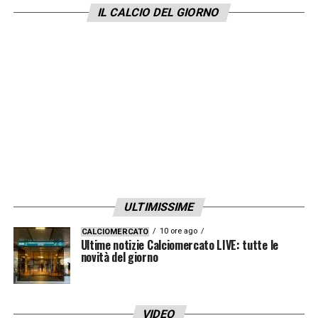
IL CALCIO DEL GIORNO
gruppo e credo che questo sia solo l’inizio
del cammino di questo club. Sarà una
stagione difficile e importante, ma io e il
resto dello staff tecnico siamo pronti e ci
crediamo tutti»
LA PLAYLIST DELLE NOSTRE TOP NEWS
ULTIMISSIME
10 ore ago
CALCIOMERCATO
Ultime notizie Calciomercato LIVE: tutte le
novità del giorno
VIDEO