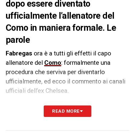
dopo essere diventato
ufficialmente l’allenatore del
Como in maniera formale. Le
parole
Fabregas
ora è a tutti gli effetti il capo
allenatore del
Como
: formalmente una
procedura che serviva per diventarlo
ufficialmente, ed ecco il commento ai canali
ufficiali dell’ex Chelsea.
«Sono molto felice di iniziare questa
READ MORE
stagione come capo allenatore e ringrazio il
gruppo proprietario per avermi affidato
questo incarico. Condivido le ambizioni del