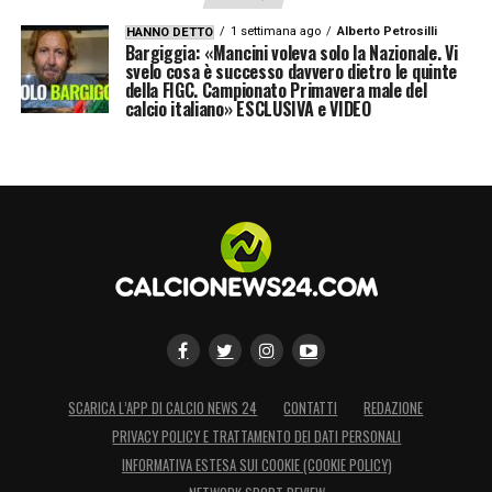
1 settimana ago
Alberto Petrosilli
HANNO DETTO
Bargiggia: «Mancini voleva solo la Nazionale. Vi
svelo cosa è successo davvero dietro le quinte
della FIGC. Campionato Primavera male del
calcio italiano» ESCLUSIVA e VIDEO
SCARICA L’APP DI CALCIO NEWS 24
CONTATTI
REDAZIONE
PRIVACY POLICY E TRATTAMENTO DEI DATI PERSONALI
INFORMATIVA ESTESA SUI COOKIE (COOKIE POLICY)