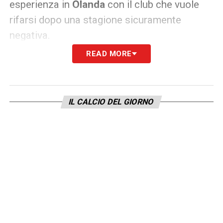
esperienza in
Olanda
con il club che vuole
rifarsi dopo una stagione sicuramente
negativa.
READ MORE
Il profilo di
Farioli
era stato anche accostato
al
Milan
per il dopo
Pioli
. Adesso i rossoneri
sembrerebbero orientati su
Fonseca
:
IL CALCIO DEL GIORNO
affondo decisivo per il tecnico portoghese
che molto probabilmente sederà sulla
panchina del Diavolo nella prossima
stagione.
LA PLAYLIST DELLE NOSTRE TOP NEWS