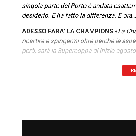
singola parte del Porto è andata esattam
desiderio. E ha fatto la differenza. E ora
ADESSO FARA’ LA CHAMPIONS
«
La Cha
ripartire e spingermi oltre perché le aspe
però, sarà la Supercoppa di inizio agosto
IL PORTO ERA IN CRISI
«
A Villas-Boas ho
R
Cercavo persone con le mie stesse motiva
parola giusta, ma voglia di ribaltare un 
abituato a entrare in situazioni non pro
budget, la necessità di ridurre gli stipen
MOURINHO
«
Un anno fa, prima dell’ulti
darmi qualche suggerimento e si è creato 