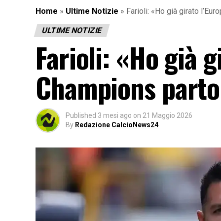
Home
»
Ultime Notizie
»
Farioli: «Ho già girato l’Eu
ULTIME NOTIZIE
Farioli: «Ho già g
Champions parto
Published
3 mesi ago
on
21 Maggio 2026
By
Redazione CalcioNews24