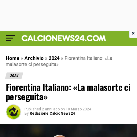
×
Home
»
Archivio
»
2024
»
Fiorentina Italiano: «La
malasorte ci perseguita»
2024
Fiorentina Italiano: «La malasorte ci
perseguita»
Published
2 anni ago
on
10 Marzo 2024
By
Redazione CalcioNews24