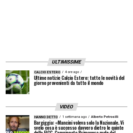
tenere la palla all’ultimo secondo buttandola
in aria e farla scoppiare
».
LA PLAYLIST DELLE NOSTRE TOP NEWS
ULTIMISSIME
4 ore ago
CALCIO ESTERO
Ultime notizie Calcio Estero: tutte le novità del
giorno provenienti da tutto il mondo
VIDEO
1 settimana ago
Alberto Petrosilli
HANNO DETTO
Bargiggia: «Mancini voleva solo la Nazionale. Vi
svelo cosa è successo davvero dietro le quinte
della FIGC. Campionato Primavera male del