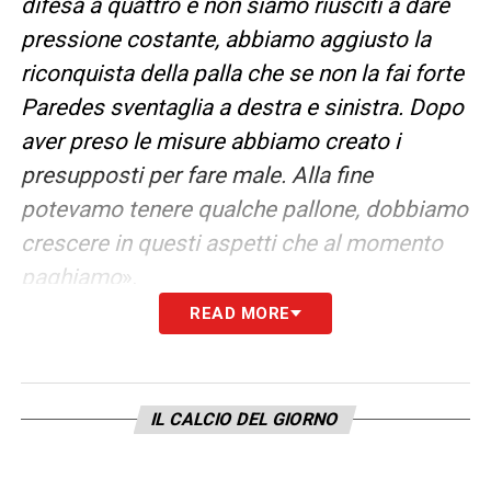
difesa a quattro e non siamo riusciti a dare
pressione costante, abbiamo aggiusto la
riconquista della palla che se non la fai forte
Paredes sventaglia a destra e sinistra. Dopo
aver preso le misure abbiamo creato i
presupposti per fare male. Alla fine
potevamo tenere qualche pallone, dobbiamo
crescere in questi aspetti che al momento
paghiamo
».
READ MORE
PROBLEMI NEI DETTAGLI
– «
Perché il
dettaglio nel momento in cui stiamo
parlando della linea difensiva può capitare
IL CALCIO DEL GIORNO
che a tempo scaduto non risali come ad
inizio partita, il dettaglio è il rigore, oppure