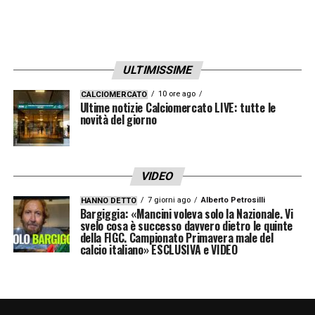
DAZN. Attiva ora
Arbitro:
Fabio Maresca di Napoli
Scopri di piú su
Pokerstarsnews.it
ULTIMISSIME
10 ore ago
CALCIOMERCATO
LA PLAYLIST DELLE NOSTRE TOP NEWS
Ultime notizie Calciomercato LIVE: tutte le
novità del giorno
VIDEO
7 giorni ago
Alberto Petrosilli
HANNO DETTO
Bargiggia: «Mancini voleva solo la Nazionale. Vi
svelo cosa è successo davvero dietro le quinte
della FIGC. Campionato Primavera male del
calcio italiano» ESCLUSIVA e VIDEO