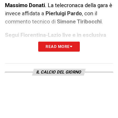
Massimo Donati
. La telecronaca della gara è
invece affidata a
Pierluigi Pardo
, con il
commento tecnico di
Simone Tiribocchi
.
Segui Fiorentina-Lazio live e in esclusiva
solo su DAZN. Attiva ora
READ MORE
Info e dove vederla
Competizione:
Serie A 2020/21
IL CALCIO DEL GIORNO
Quando:
Sabato 8 maggio 2021
Fischio d’inizio:
ore 20.45
Stadio:
Artemio Franchi (Firenze)
Dove vederla in streaming:
Segui
Fiorentina-Lazio live e in esclusiva solo su