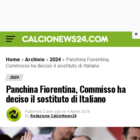
×
Home
»
Archivio
»
2024
»
Panchina Fiorentina,
Commisso ha deciso il sostituto di Italiano
2024
Panchina Fiorentina, Commisso ha
deciso il sostituto di Italiano
Published
2 anni ago
on
4 Aprile 2024
By
Redazione CalcioNews24