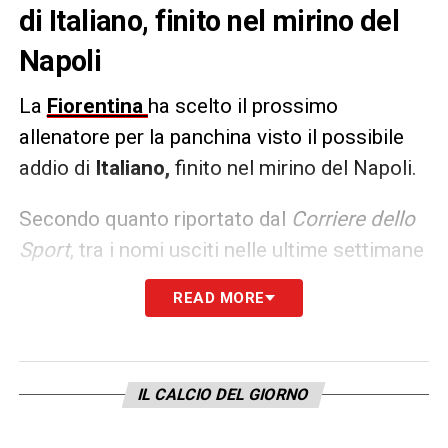
di
Italiano,
finito nel mirino del
Napoli
La
Fiorentina
ha scelto il prossimo
allenatore per la panchina visto il possibile
addio di
Italiano,
finito nel mirino del Napoli.
Secondo quanto riportato dal
Corriere dello
Sport
, tra i nomi usciti nelle ultime settimane
Commisso
avrebbe optato per
Palladino.
Il
READ MORE
tecnico dei brianzoli è uno di quelli che
potrebbe portare avanti il progetto viola.
IL CALCIO DEL GIORNO
LA PLAYLIST DELLE NOSTRE TOP NEWS