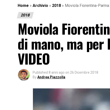
Home
»
Archivio
»
2018
»
Moviola Fiorentina-Parma:
2018
Moviola Fiorenti
di mano, ma per F
VIDEO
Published
8 anni ago
on
26 Dicembre 2018
By
Andrea Piazzolla