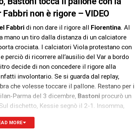
 Bastoni tocca il pallone con la
r Fabbri non è rigore – VIDEO
el Fabbri
di non dare il rigore all
Fiorentina
. Al
a mano un tiro dalla distanza di un calciatore
porta crociata. I calciatori Viola protestano con
de perciò di ricorrere all’ausilio del Var a bordo
bitro decide di non concedere il rigore alla
nfatti involontario. Se si guarda dal replay,
bra che volesse toccare il pallone. Restano per i
 Milan-Parma del 3 dicembre,
Bastoni
procurò un
Sul dischetto, Kessie segnò il 2-1. Insomma,
EAD MORE
tatus/1077940620294004736