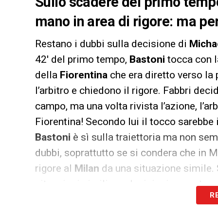
Sullo scadere del primo tempo,
mano in area di rigore: ma pe
Restano i dubbi sulla decisione di
Micha
42′ del primo tempo,
Bastoni
tocca con l
della
Fiorentina
che era diretto verso la 
l’arbitro e chiedono il rigore. Fabbri deci
campo, ma una volta rivista l’azione, l’ar
Fiorentina! Secondo lui il tocco sarebbe i
Bastoni
è sì sulla traiettoria ma non sem
dubbi, soprattutto se si condera che in
rigore al
Milan
da una situazione simile. 
situazioni simili ma decisioni opposte
R
https://twitter.com/ditonellocchio/s