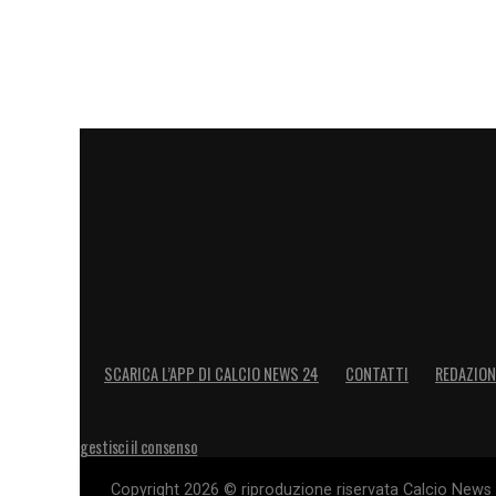
LA PLAYLIST DELLE NOSTRE TOP NEW
SCARICA L’APP DI CALCIO NEWS 24
CONTATTI
REDAZION
gestisci il consenso
Copyright 2026 © riproduzione riservata Calcio News 2