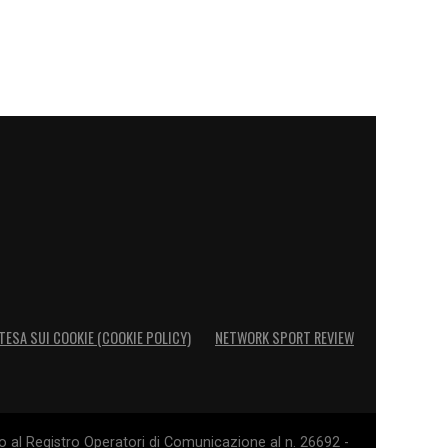
TESA SUI COOKIE (COOKIE POLICY)
NETWORK SPORT REVIEW
o al Registro Operatori di Comunicazione al n. 26692 -