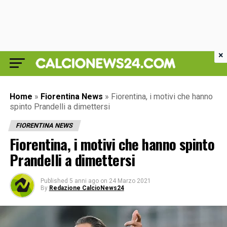
×
Home
»
Fiorentina News
»
Fiorentina, i motivi che hanno
spinto Prandelli a dimettersi
FIORENTINA NEWS
Fiorentina, i motivi che hanno spinto
Prandelli a dimettersi
Published
5 anni ago
on
24 Marzo 2021
By
Redazione CalcioNews24