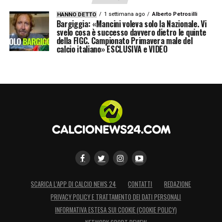
1 settimana ago
Alberto Petrosilli
HANNO DETTO
Bargiggia: «Mancini voleva solo la Nazionale. Vi
svelo cosa è successo davvero dietro le quinte
della FIGC. Campionato Primavera male del
calcio italiano» ESCLUSIVA e VIDEO
SCARICA L’APP DI CALCIO NEWS 24
CONTATTI
REDAZIONE
PRIVACY POLICY E TRATTAMENTO DEI DATI PERSONALI
INFORMATIVA ESTESA SUI COOKIE (COOKIE POLICY)