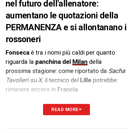
nel futuro dell’allenatore:
aumentano le quotazioni della
PERMANENZA e si allontanano i
rossoneri
Fonseca
è tra i nomi più caldi per quanto
riguarda la
panchina del
Milan
della
prossima stagione: come riportato da
Sacha
Tavolieri su X
, il tecnico del
Lille
potrebbe
rimanere ancora in
Francia
.
PAROLE –
«Nonostante le voci, Geoffrey
READ MORE
Moncada e Zlatan Ibrahimovic sono
completamente d’accordo per trovare il
successore di Stefano Pioli. La personalità e