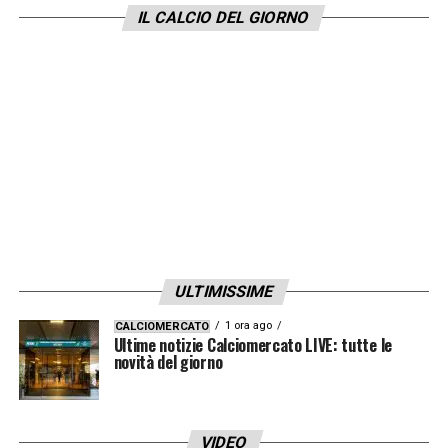
IL CALCIO DEL GIORNO
le esigenze di Roberto De Zerbi ostacolano il
suo arrivo. A Lille, filtra la sensazione che
Paulo Fonseca stia alzando la posta e non
abbia gli interessi che dice di avere,
soprattutto in Milan dove il suo dossier non
è una priorità… Al momento il Il portoghese
può rinnovare al LOSC o firmare al OM» .
LA PLAYLIST DELLE NOSTRE TOP NEWS
ULTIMISSIME
1 ora ago
CALCIOMERCATO
Ultime notizie Calciomercato LIVE: tutte le
novità del giorno
VIDEO