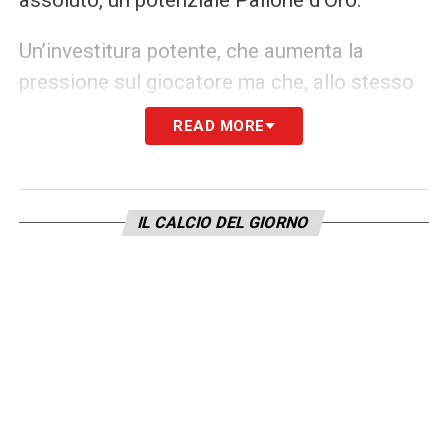
Un’investitura potente, che aumenta la
pressione sul giocatore ma che, allo stesso
tempo, ne certifica lo status di talento
READ MORE
generazionale. Sta ora a Leão, con la guida di
Allegri, trasformare quella vecchia profezia
in realtà, dimostrando di essere davvero il
IL CALCIO DEL GIORNO
migliore al mondo.
LA PLAYLIST DELLE NOSTRE TOP NEWS