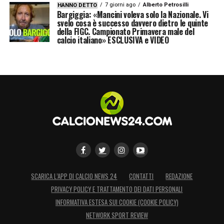
7 giorni ago
Alberto Petrosilli
HANNO DETTO
Bargiggia: «Mancini voleva solo la Nazionale. Vi
svelo cosa è successo davvero dietro le quinte
della FIGC. Campionato Primavera male del
calcio italiano» ESCLUSIVA e VIDEO
SCARICA L’APP DI CALCIO NEWS 24
CONTATTI
REDAZIONE
PRIVACY POLICY E TRATTAMENTO DEI DATI PERSONALI
INFORMATIVA ESTESA SUI COOKIE (COOKIE POLICY)
NETWORK SPORT REVIEW