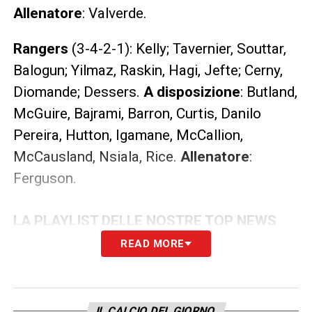
Allenatore
: Valverde.
Rangers
(3-4-2-1): Kelly; Tavernier, Souttar,
Balogun; Yilmaz, Raskin, Hagi, Jefte; Cerny,
Diomande; Dessers.
A disposizione
: Butland,
McGuire, Bajrami, Barron, Curtis, Danilo
Pereira, Hutton, Igamane, McCallion,
McCausland, Nsiala, Rice.
Allenatore
:
Ferguson.
LA PLAYLIST DELLE NOSTRE TOP NEWS
READ MORE
IL CALCIO DEL GIORNO