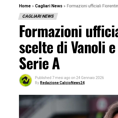
Home
»
Cagliari News
»
Formazioni ufficiali Fiorenti
CAGLIARI NEWS
Formazioni ufficia
scelte di Vanoli e
Serie A
Published
7 mesi ago
on
24 Gennaio 2026
By
Redazione CalcioNews24