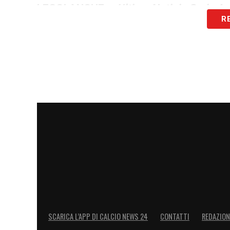
LEGGI ANCHE –
Ultime Notizie Serie A:
R
campionato italiano
LA PLAYLIST DELLE NOSTRE TOP NEW
SCARICA L’APP DI CALCIO NEWS 24
CONTATTI
REDAZION