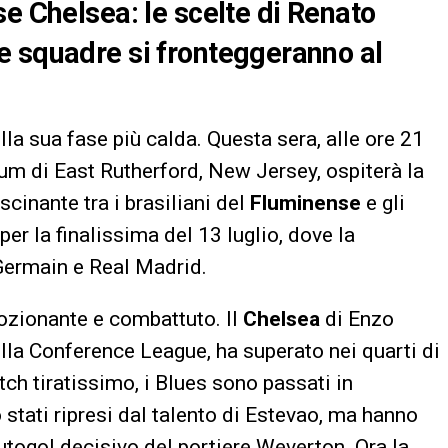
e Chelsea: le scelte di Renato
e squadre si fronteggeranno al
lla sua fase più calda. Questa sera, alle ore 21
dium di East Rutherford, New Jersey, ospiterà la
scinante tra i brasiliani del
Fluminense
e gli
 per la finalissima del 13 luglio, dove la
-Germain e Real Madrid.
ozionante e combattuto. Il
Chelsea
di Enzo
lla Conference League, ha superato nei quarti di
atch tiratissimo, i Blues sono passati in
 stati ripresi dal talento di Estevao, ma hanno
autogol decisivo del portiere Weverton. Ora la