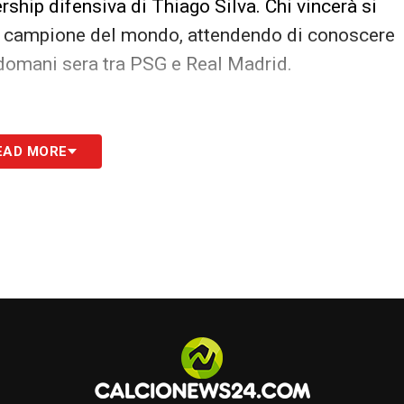
rship difensiva di Thiago Silva. Chi vincerà si
o di campione del mondo, attendendo di conoscere
i domani sera tra PSG e Real Madrid.
EAD MORE
hiago Silva, René; Samuel Xavier, Hercules,
. Renato Gaucho.
alobah, Adarabioyo, Cucurella; Enzo Fernandez,
oao Pedro.
All
. Maresca.
S