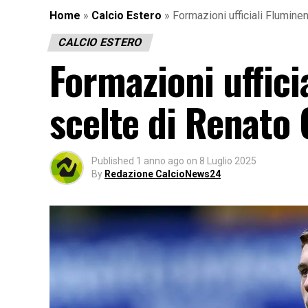
Home
»
Calcio Estero
»
Formazioni ufficiali Flumin
CALCIO ESTERO
Formazioni uffici
scelte di Renato
Published
1 anno ago
on
8 Luglio 2025
By
Redazione CalcioNews24