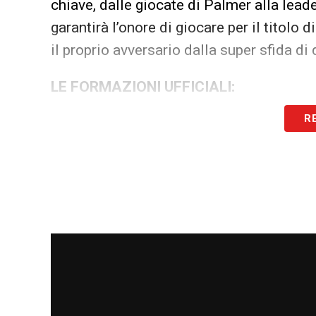
chiave, dalle giocate di Palmer alla leade
garantirà l’onore di giocare per il titol
il proprio avversario dalla super sfida d
LE FORMAZIONI UFFICIALI:
R
FLUMINENSE (3-5-2)
: Fabio; Ignacio, T
Bernal, Nonato, Fuentes; Arias, Cano.
All
CHELSEA (4-2-3-1)
: Sanchez; Gusto, Ch
Caicedo; Palmer, Nkunku, Pedro Neto; J
ARBITRO:
Letezier (FRA)
LA PLAYLIST DELLE NOSTRE TOP NEW