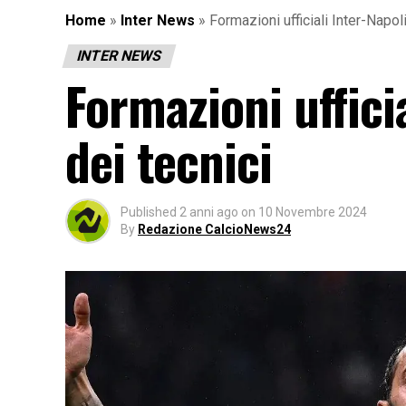
Home
»
Inter News
»
Formazioni ufficiali Inter-Napoli
INTER NEWS
Formazioni ufficia
dei tecnici
Published
2 anni ago
on
10 Novembre 2024
By
Redazione CalcioNews24