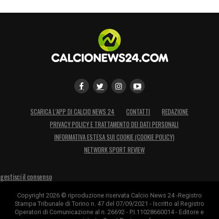
SCARICA L’APP DI CALCIO NEWS 24
CONTATTI
REDAZIONE
PRIVACY POLICY E TRATTAMENTO DEI DATI PERSONALI
INFORMATIVA ESTESA SUI COOKIE (COOKIE POLICY)
NETWORK SPORT REVIEW
gestisci il consenso
Copyright 2026 © riproduzione riservata Calcio News 24 -Registro
Stampa Tribunale di Torino n. 47 del 07/09/2021 - Iscritto al Registro
Operatori di Comunicazione al n. 26692 - P.I.11028660014 - Editore e