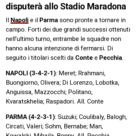
disputerà allo Stadio Maradona
Il
Napoli
e il
Parma
sono pronte a tornare in
campo. Forti dei due grandi successi ottenuti
nell’ultimo turno, entrambe le squadre non
hanno alcuna intenzione di fermarsi. Di
seguito i titolari scelti da
Conte
e
Pecchia
.
NAPOLI (3-4-2-1)
: Meret; Rrahmani,
Buongiorno, Olivera; Di Lorenzo, Lobotka,
Anguissa, Mazzocchi; Politano,
Kvaratskhelia; Raspadori. All. Conte
PARMA (4-2-3-1)
: Suzuki; Coulibaly, Balogh,
Circati, Valeri; Sohm, Bernabe; Man,
Kowalski, Mihaila, Bonny. All. Pecchia