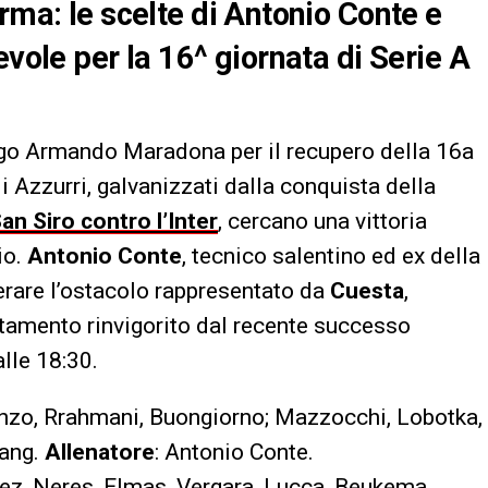
rma: le scelte di Antonio Conte e
evole per la 16^ giornata di Serie A
iego Armando Maradona per il recupero della 16a
li Azzurri, galvanizzati dalla conquista della
an Siro contro l’Inter
, cercano una vittoria
io.
Antonio Conte
, tecnico salentino ed ex della
perare l’ostacolo rappresentato da
Cuesta
,
untamento rinvigorito dal recente successo
alle 18:30.
renzo, Rrahmani, Buongiorno; Mazzocchi, Lobotka,
Lang.
Allenatore
: Antonio Conte.
rrez, Neres, Elmas, Vergara, Lucca, Beukema,