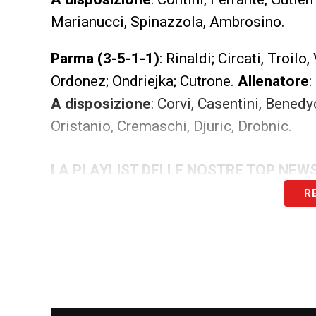
Marianucci, Spinazzola, Ambrosino.
Parma (3-5-1-1)
: Rinaldi; Circati, Troilo
Ordonez; Ondriejka; Cutrone.
Allenatore
:
A disposizione
: Corvi, Casentini, Benedy
Oristanio, Cremaschi, Djuric, Drobnic.
LA PLAYLIST DELLE NOSTRE TOP NEW
R