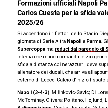
Formazioni ufficiali Napoli Pa
Carlos Cuesta per la sfida val
2025/26
Si accendono i riflettori dello Stadio D
giornata di Serie A tra
Napoli
e
Parma
. G
Supercoppa
ma
reduci dal pareggio di S
interna che manca ormai da inizio genna
sfida a distanza coi nerazzurri, deve su
allenatore dei ducali, che arriva all’app
esterno di Lecce. Calcio d’inizio fissato 
Napoli (3-4-3)
: Milinkovic-Savic; Di Lo
McTominay, Olivera; Politano, Højlund, 
A disposizione
: Contini, Ferrante, Gutie