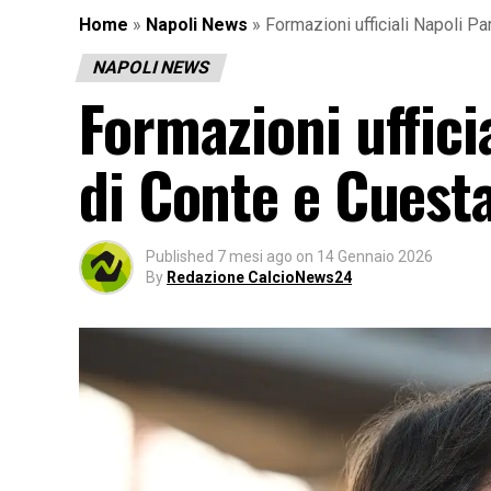
Home
»
Napoli News
»
Formazioni ufficiali Napoli Pa
NAPOLI NEWS
Formazioni uffici
di Conte e Cuest
Published
7 mesi ago
on
14 Gennaio 2026
By
Redazione CalcioNews24