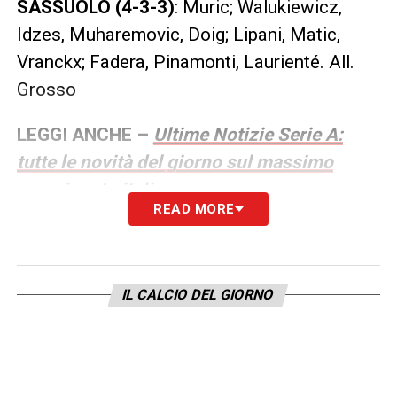
SASSUOLO (4-3-3)
: Muric; Walukiewicz,
Idzes, Muharemovic, Doig; Lipani, Matic,
Vranckx; Fadera, Pinamonti, Laurienté. All.
Grosso
LEGGI ANCHE –
Ultime Notizie Serie A:
tutte le novità del giorno sul massimo
campionato italiano
READ MORE
LA PLAYLIST DELLE NOSTRE TOP NEWS
IL CALCIO DEL GIORNO