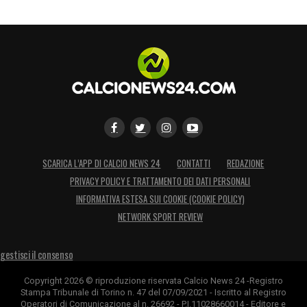
SCARICA L’APP DI CALCIO NEWS 24
CONTATTI
REDAZIONE
PRIVACY POLICY E TRATTAMENTO DEI DATI PERSONALI
INFORMATIVA ESTESA SUI COOKIE (COOKIE POLICY)
NETWORK SPORT REVIEW
gestisci il consenso
Copyright 2026 © riproduzione riservata Calcio News 24 -Registro
Stampa Tribunale di Torino n. 47 del 07/09/2021 - Iscritto al Registro
Operatori di Comunicazione al n. 26692 - P.I.11028660014 - Editore e