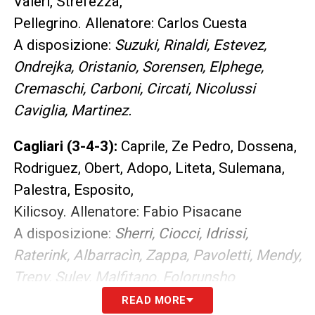
Valeri, Strefezza,
Pellegrino. Allenatore: Carlos Cuesta
A disposizione:
Suzuki, Rinaldi, Estevez,
Ondrejka, Oristanio, Sorensen, Elphege,
Cremaschi, Carboni, Circati, Nicolussi
Caviglia, Martinez.
Cagliari (3-4-3):
Caprile, Ze Pedro, Dossena,
Rodriguez, Obert, Adopo, Liteta, Sulemana,
Palestra, Esposito,
Kilicsoy. Allenatore: Fabio Pisacane
A disposizione:
Sherri, Ciocci, Idrissi,
Raterink, Albarracìn, Zappa, Pavoletti, Mendy,
Trepy, Sulev, Malfitano, Folorunsho
READ MORE
Partite oggi, stasera e domani: guida alla