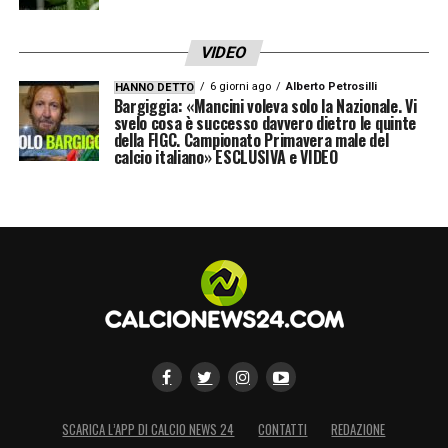
VIDEO
6 giorni ago
Alberto Petrosilli
HANNO DETTO
Bargiggia: «Mancini voleva solo la Nazionale. Vi
svelo cosa è successo davvero dietro le quinte
della FIGC. Campionato Primavera male del
calcio italiano» ESCLUSIVA e VIDEO
SCARICA L’APP DI CALCIO NEWS 24
CONTATTI
REDAZIONE