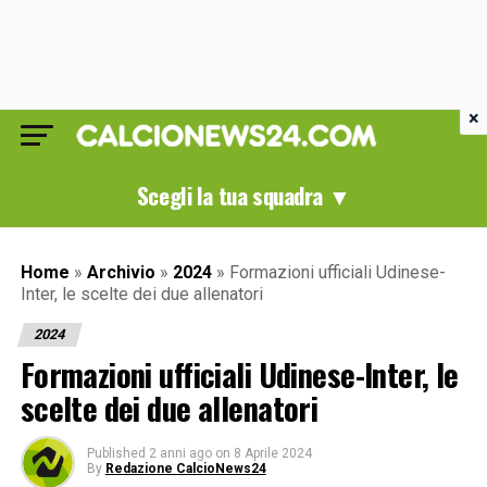
×
Scegli la tua squadra ▼
Home
»
Archivio
»
2024
»
Formazioni ufficiali Udinese-
Inter, le scelte dei due allenatori
2024
Formazioni ufficiali Udinese-Inter, le
scelte dei due allenatori
Published
2 anni ago
on
8 Aprile 2024
By
Redazione CalcioNews24