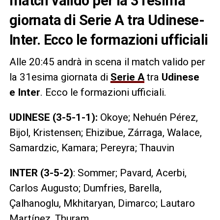
match valido per la 31esima
giornata di Serie A tra Udinese-
Inter. Ecco le formazioni ufficiali
Alle 20:45 andrà in scena il match valido per
la 31esima giornata di
Serie A
tra
Udinese
e
Inter
. Ecco le formazioni ufficiali.
UDINESE (3-5-1-1):
Okoye; Nehuén Pérez,
Bijol, Kristensen; Ehizibue, Zárraga, Walace,
Samardzic, Kamara; Pereyra; Thauvin
INTER (3-5-2)
: Sommer; Pavard, Acerbi,
Carlos Augusto; Dumfries, Barella,
Çalhanoglu, Mkhitaryan, Dimarco; Lautaro
Martínez, Thuram.