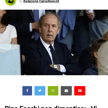
By
Redazione CalcioNews24