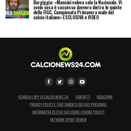
Bargiggia: «Mancini voleva solo la Nazionale. Vi
svelo cosa è successo davvero dietro le quinte
della FIGC. Campionato Primavera male del
calcio italiano» ESCLUSIVA e VIDEO
SCARICA L’APP DI CALCIO NEWS 24
CONTATTI
REDAZIONE
PRIVACY POLICY E TRATTAMENTO DEI DATI PERSONALI
INFORMATIVA ESTESA SUI COOKIE (COOKIE POLICY)
NETWORK SPORT REVIEW