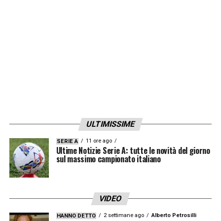
cedendo quote delle altre squadre
o
vendendo i calciatori
dell’OL oltre che quelli
degli altri club.
LA PLAYLIST DELLE NOSTRE TOP NEWS
ULTIMISSIME
11 ore ago
SERIE A
Ultime Notizie Serie A: tutte le novità del giorno
sul massimo campionato italiano
VIDEO
2 settimane ago
Alberto Petrosilli
HANNO DETTO