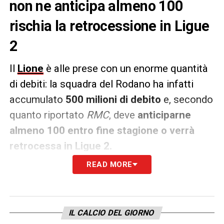
non ne anticipa almeno 100
rischia la retrocessione in Ligue
2
Il
Lione
è alle prese con un enorme quantità
di debiti: la squadra del Rodano ha infatti
accumulato
500 milioni di debito
e, secondo
quanto riportato
RMC
, deve
anticiparne
almeno 100 entro fine stagione o verrà
retrocessa in Ligue 2.
READ MORE
Eagle Football
, la holding proprietaria della
società francese – oltre che di
Crystal
Palace, Botafogo, Molenbeek in Belgio e
IL CALCIO DEL GIORNO
Florida FC
– potrebbe correre ai ripari