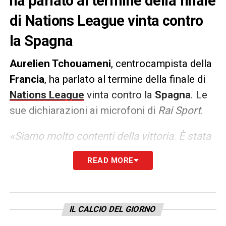
ha parlato al termine della finale
di
Nations
League vinta contro
la
Spagna
Aurelien Tchouameni
, centrocampista della
Francia
, ha parlato al termine della finale di
Nations League
vinta contro la
Spagna
. Le
sue dichiarazioni ai microfoni di
Rai Sport
.
«Siamo molto contenti della vittoria. È stata
una gara difficile tra due ottime squadre, alla
READ MORE
fine abbiamo vinto e siamo contenti. Rabiot?
Ha vinto anche lui oggi. Sfortunatamente
non era qui con noi, ma i nostri pensieri
IL CALCIO DEL GIORNO
erano per lui».