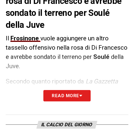
rosa di Di Francesco e avrebbe
sondato il terreno per Soulé
della Juve
Il
Frosinone
vuole aggiungere un altro
tassello offensivo nella rosa di Di Francesco
e avrebbe sondato il terreno per
Soulé
della
Juve.
Secondo quanto riportato da
La Gazzetta
dello Sport
, il classe 2003 è un’opzione per i
READ MORE
ciociari che lo vorrebbero in prestito.
LA PLAYLIST DELLE NOSTRE TOP NEWS
IL CALCIO DEL GIORNO