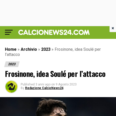
×
Home
»
Archivio
»
2023
»
Frosinone, idea Soulé per
l’attacco
2023
Frosinone, idea Soulé per l’attacco
Published
3 anni ago
on
9 Agosto 2023
By
Redazione CalcioNews24