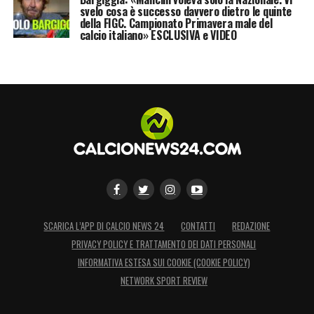
svelo cosa è successo davvero dietro le quinte
della FIGC. Campionato Primavera male del
calcio italiano» ESCLUSIVA e VIDEO
SCARICA L’APP DI CALCIO NEWS 24
CONTATTI
REDAZIONE
PRIVACY POLICY E TRATTAMENTO DEI DATI PERSONALI
INFORMATIVA ESTESA SUI COOKIE (COOKIE POLICY)
NETWORK SPORT REVIEW