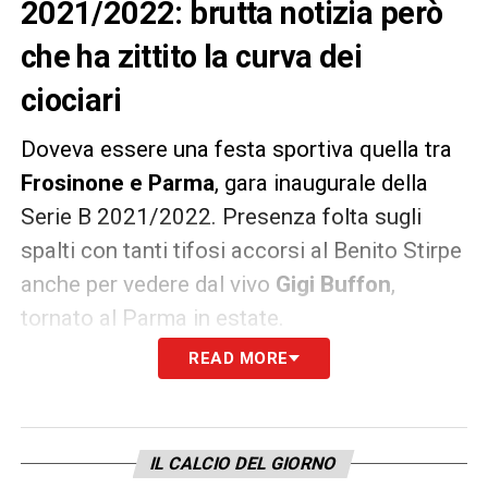
2021/2022: brutta notizia però
che ha zittito la curva dei
ciociari
Doveva essere una festa sportiva quella tra
Frosinone e Parma
, gara inaugurale della
Serie B 2021/2022. Presenza folta sugli
spalti con tanti tifosi accorsi al Benito Stirpe
anche per vedere dal vivo
Gigi Buffon
,
tornato al Parma in estate.
READ MORE
Come riporta
Sky Sport
, però, la festa viene
gelata da una bruttissima notizia:
un tifoso
ciociaro è deceduto
e la curva del
IL CALCIO DEL GIORNO
Frosinone ha smesso di cantare in segno di