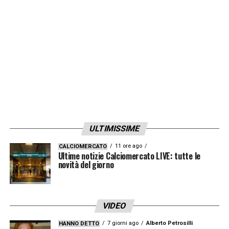
rispetto.
Il tifoso, colto da malore, è
deceduto mentre si apprestava ad entrare
allo stadio
.
LA PLAYLIST DELLE NOSTRE TOP NEWS
ULTIMISSIME
11 ore ago
CALCIOMERCATO
Ultime notizie Calciomercato LIVE: tutte le
novità del giorno
VIDEO
7 giorni ago
Alberto Petrosilli
HANNO DETTO