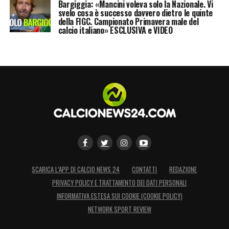
Bargiggia: «Mancini voleva solo la Nazionale. Vi
svelo cosa è successo davvero dietro le quinte
della FIGC. Campionato Primavera male del
calcio italiano» ESCLUSIVA e VIDEO
SCARICA L’APP DI CALCIO NEWS 24
CONTATTI
REDAZIONE
PRIVACY POLICY E TRATTAMENTO DEI DATI PERSONALI
INFORMATIVA ESTESA SUI COOKIE (COOKIE POLICY)
NETWORK SPORT REVIEW