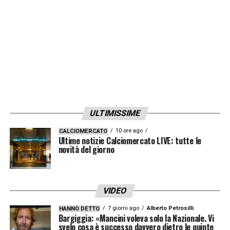
presidente viola Rocco Commisso apparso
affaticato per il lungo viaggio e dopo questi
giorni molto dolorosi.
LA PLAYLIST DELLE NOSTRE TOP NEWS
ULTIMISSIME
10 ore ago
CALCIOMERCATO
Ultime notizie Calciomercato LIVE: tutte le
novità del giorno
VIDEO
7 giorni ago
Alberto Petrosilli
HANNO DETTO
Bargiggia: «Mancini voleva solo la Nazionale. Vi
svelo cosa è successo davvero dietro le quinte