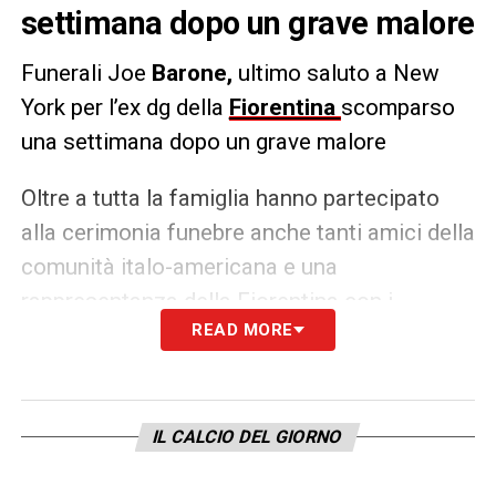
settimana dopo un grave malore
Funerali Joe
Barone,
ultimo saluto a New
York per l’ex dg della
Fiorentina
scomparso
una settimana dopo un grave malore
Oltre a tutta la famiglia hanno partecipato
alla cerimonia funebre anche tanti amici della
comunità italo-americana e una
rappresentanza della Fiorentina con i
READ MORE
responsabili dell’area aziendale e sportiva
Alessandro Ferrari e Daniele Pradè, il medico
sociale Luca Pengue e il centrocampista
Giacomo Bonaventura reduce dalla tournée
IL CALCIO DEL GIORNO
americana della Nazionale. Assente il