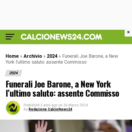
×
Home
»
Archivio
»
2024
»
Funerali Joe Barone, a New
York l’ultimo saluto: assente Commisso
2024
Funerali Joe Barone, a New York
l’ultimo saluto: assente Commisso
Published
2 anni ago
on
26 Marzo 2024
By
Redazione CalcioNews24