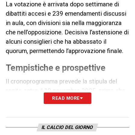
La votazione è arrivata dopo settimane di
dibattiti accesi e 239 emendamenti discussi
in aula, con divisioni sia nella maggioranza
che nell’opposizione. Decisiva l’astensione di
alcuni consiglieri che ha abbassato il
quorum, permettendo l’approvazione finale.
Tempistiche e prospettive
Il cronoprogramma prevede la stipula del
rogito entro il 10 novembre 2025, prima che
READ MORE
scatti il vincolo della Soprintendenza sul
secondo anello del Meazza. I lavori veri e
propri inizieranno nel 2027, dopo le Olimpiadi
invernali di Milano-Cortina 2026, e
IL CALCIO DEL GIORNO