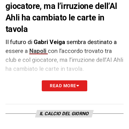
giocatore, ma l’irruzione dell’Al
Ahli ha cambiato le carte in
tavola
Il futuro di
Gabri Veiga
sembra destinato a
essere a
Napoli
con l’accordo trovato tra
club e col giocatore, ma l’irruzione dell’Al Ahli
ha cambiato le carte in tavola.
Il classe 2002, infatti, secondo quanto
READ MORE
riportato da Fabrizio Romano sarebbe in
procinto di passare agli arabi che hanno
deciso di pagare per intero la clausola del
IL CALCIO DEL GIORNO
giocatore di 40 milioni. Chiusura vicina e il
centrocampista andrà nella Saudi Pro