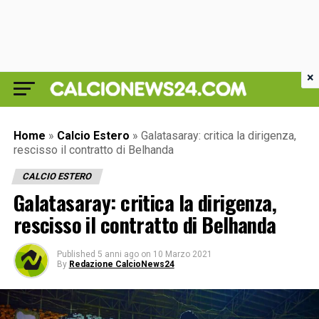
×
Home
»
Calcio Estero
»
Galatasaray: critica la dirigenza,
rescisso il contratto di Belhanda
CALCIO ESTERO
Galatasaray: critica la dirigenza,
rescisso il contratto di Belhanda
Published
5 anni ago
on
10 Marzo 2021
By
Redazione CalcioNews24