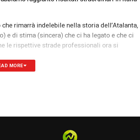
che rimarrà indelebile nella storia dell’Atalanta,
) e di stima (sincera) che ci ha legato e che ci
e le rispettive strade professionali ora si
EAD MORE
per le emozioni che ci ha regalato e per le
re a Bergamo e ai nostri tifosi, andando oltre
o ritenuto doveroso rispettare la sua volontà di
 il nostro rapporto non si interromperà mai e che