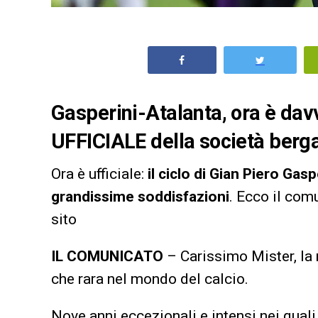
Gasperini-Atalanta, ora è davv
UFFICIALE della società ber
Ora è ufficiale:
il ciclo di Gian Piero Gaspe
grandissime soddisfazioni
. Ecco il com
sito
IL COMUNICATO
– Carissimo Mister, la 
che rara nel mondo del calcio.
Nove anni eccezionali e intensi nei quali 