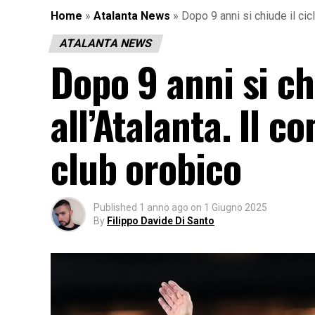
Home
»
Atalanta News
»
Dopo 9 anni si chiude il cic
ATALANTA NEWS
Dopo 9 anni si ch
all’Atalanta. Il 
club orobico
Published
1 anno ago
on
1 Giugno 2025
By
Filippo Davide Di Santo