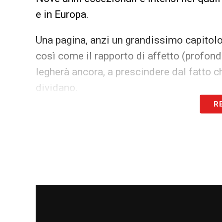
e in Europa.
Una pagina, anzi un grandissimo capitolo 
così come il rapporto di affetto (profondo
legherà ancora, a prescindere dal fatto ch
dividano.
R
Non potremo mai ringraziarla abbastanza 
gioie che insieme siamo riusciti a regala
l’immaginabile.
Dopo tanti anni trascorsi insieme abbiam
ricercare nuovi stimoli, ben sapendo che
la reciproca stima non verrà mai meno.